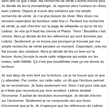
sans dire ce que c’était. Ma recherche de vérité s’active encore plus.
Je décide de lire la monadologie. Je repense alors l’univers en rêves
avec Leibniz. Depuis je trouve des solutions par ma simple
recherche de vérité. Je n’ai plus besoin de rêver. Mes rêves me
donnent cependant du bonheur cette fois-ci. Perdant ma recherche
de vérité, je vais chercher sur la page de wikipedia ce qu’on dit sur
Leibniz. Je vois qu’il lisait les chinois et Platon. Tiens ! Bouddha c’est
chinois. Alors je décide de lire les références qui sont données par
Leibniz. Seulement, je ne trouve pas pourquoi je trouvais par ma
simple recherche de vérité pendant un moment. Cependant, cela me
fait trouver des solutions. Alors je décide de lire un livre sur la
lecture. Aussi j’écoute la seule radio religieuse qui existe sur les
ondes, radio fidélité. Ça n’est pas bouddhiste mais ça me donne du
bonheur.
Je suis déçu de mon livre sur la lecture, car je ne trouve que ce que
j’y attendais. Par contre, sur cette radio, on dit que l’écriture permet
de se reconstruire. Je lisais seulement moi. Donc c’est pour cela que
je n’étais pas reconstruit par mon accident. Leibniz étudiait
l’économie. Il parlait de révolution économique. Je décide d’écrire
sur l’économie. Seulement je ne comprends rien aux livres
d’économie que je lis. Je m’aperçois que les références de Leibniz