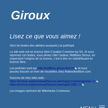
Giroux
Lisez ce que vous aimez !
Voici les textes des ateliers auxquels j’ai participé.
Le site web est en licence libre Creative Common by SA. Si vous
reprenez ces textes, vous devez citer l’auteur, Matthieu Giroux, en
respectant l’origine de la licence, c’est à dire en redistribuant en
licence libre.
Les poèmes sont sur
http://matthieu.giroux.free.fr/
et vous
pouvez trouver un livre de nouvelles chez thebookedition.com.
Sources de mes sites web :
https://archive.org/download/SauveLiberlog/economiesgbases.7z
https://archive.org/download/SauveLiberlog/GLOBE.7z
Les images viennent de Wikimedia Commons.