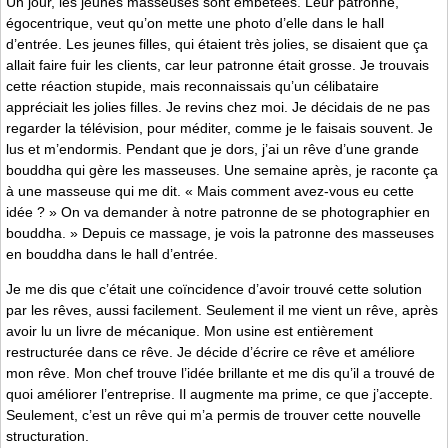
Un jour, les jeunes masseuses sont embêtées. Leur patronne,
égocentrique, veut qu’on mette une photo d’elle dans le hall
d’entrée. Les jeunes filles, qui étaient très jolies, se disaient que ça
allait faire fuir les clients, car leur patronne était grosse. Je trouvais
cette réaction stupide, mais reconnaissais qu’un célibataire
appréciait les jolies filles. Je revins chez moi. Je décidais de ne pas
regarder la télévision, pour méditer, comme je le faisais souvent. Je
lus et m’endormis. Pendant que je dors, j’ai un rêve d’une grande
bouddha qui gère les masseuses. Une semaine après, je raconte ça
à une masseuse qui me dit. « Mais comment avez-vous eu cette
idée ? » On va demander à notre patronne de se photographier en
bouddha. » Depuis ce massage, je vois la patronne des masseuses
en bouddha dans le hall d’entrée.
Je me dis que c’était une coïncidence d’avoir trouvé cette solution
par les rêves, aussi facilement. Seulement il me vient un rêve, après
avoir lu un livre de mécanique. Mon usine est entièrement
restructurée dans ce rêve. Je décide d’écrire ce rêve et améliore
mon rêve. Mon chef trouve l’idée brillante et me dis qu’il a trouvé de
quoi améliorer l’entreprise. Il augmente ma prime, ce que j’accepte.
Seulement, c’est un rêve qui m’a permis de trouver cette nouvelle
structuration.